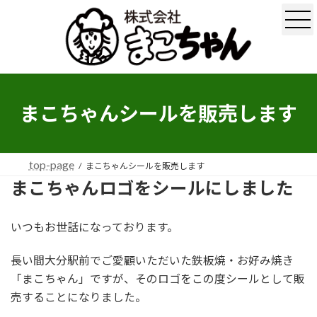
コ
ナ
ン
ビ
テ
ゲ
ン
ー
ツ
シ
へ
ョ
ス
ン
まこちゃんシールを販売します
キ
に
ッ
移
プ
動
top-page
まこちゃんシールを販売します
まこちゃんロゴをシールにしました
いつもお世話になっております。
長い間大分駅前でご愛顧いただいた鉄板焼・お好み焼き
「まこちゃん」ですが、そのロゴをこの度シールとして販
売することになりました。